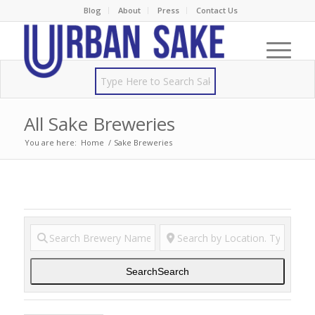
Blog
About
Press
Contact Us
All Sake Breweries
You are here:
Home
/
Sake Breweries
Search
Search