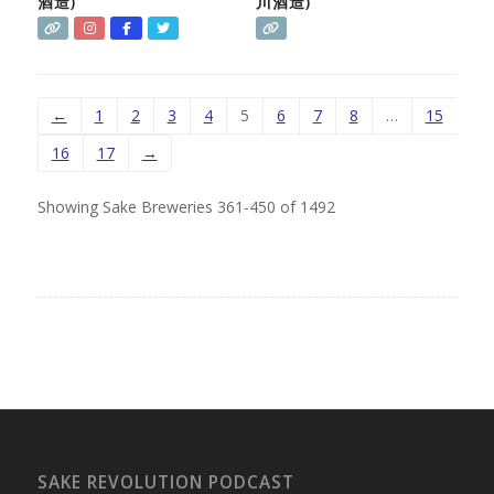
酒造)
川酒造)
←
1
2
3
4
5
6
7
8
…
15
16
17
→
Showing Sake Breweries 361-450 of 1492
SAKE REVOLUTION PODCAST